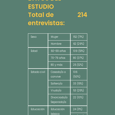
ESTUDIO
Total de
214
entrevistas:
Sexo
Mujer
152 (71%)
Hombre
62 (29%)
Edad
60-69 años
109 (51%)
70-79 años
80 (37%)
80 y más
25 (12%)
Estado civil
Casado/a o
106
convive
(50%)
Soltero/a
33 (15%)
Viudo/a
53 (25%)
Divorciado/a
22 (10%)
Separado/a
Educación
Educación
24 (11%)
básica