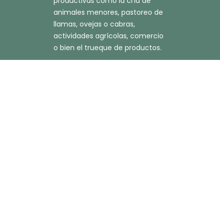
productivas como la cría de
animales menores, pastoreo de
llamas, ovejas o cabras,
actividades agrícolas, comercio
o bien el trueque de productos.
Quiero saber más >>>
Enlace 1
Enlace 2
Enlace 3