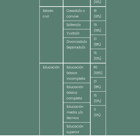
(15%)
Estado
Casado/a o
61
civil
convive
(61%)
Soltero/a
19
(16%)
Viudo/a
21
Divorciado/a
(18%)
Separado/a
15
(13%)
Educación
Educación
80
básica
(69%)
incompleta
21
Educación
(18%)
básica
15
completa
(13%)
Educación
0
media y/o
(0%)
técnica
Educación
superior