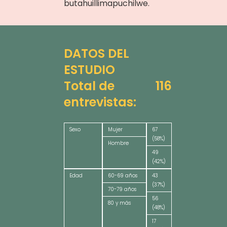
butahuillimapuchilwe.
DATOS DEL
ESTUDIO
Total de
116
entrevistas:
Sexo
Mujer
67
(58%)
Hombre
49
(42%)
Edad
60-69 años
43
(37%)
70-79 años
56
80 y más
(48%)
17