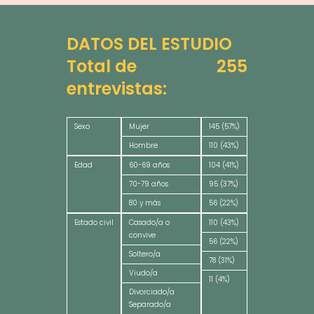
DATOS DEL ESTUDIO
Total de
255
entrevistas:
Sexo
Mujer
145 (57%)
Hombre
110 (43%)
Edad
60-69 años
104 (41%)
70-79 años
95 (37%)
80 y más
56 (22%)
Estado civil
Casado/a o
110 (43%)
convive
56 (22%)
Soltero/a
78 (31%)
Viudo/a
11 (4%)
Divorciado/a
Separado/a