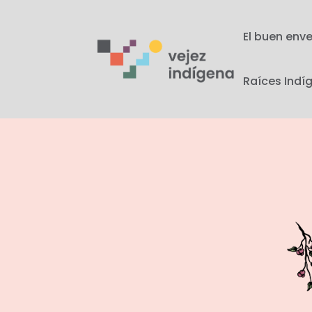
El buen env
Raíces Indí