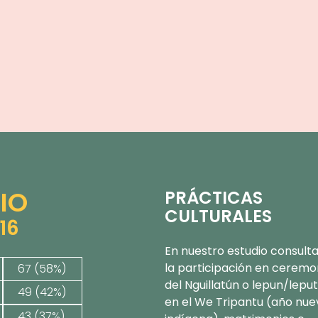
IO
PRÁCTICAS
CULTURALES
116
En nuestro estudio consul
la participación en ceremo
67 (58%)
del Nguillatún o lepun/leput
49 (42%)
en el We Tripantu (año nue
43 (37%)