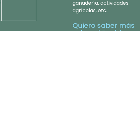
ganadería, actividades
agrícolas, etc.
Quiero saber más
sobre el Pueblo
Aymara >>>
Link 1
Link 2
ena en Chile,
uen Envejecer.