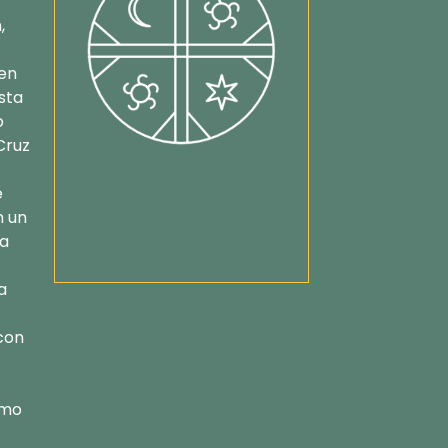
,
en
sta
o
Cruz
e
n un
la
a
con
omo