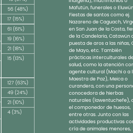
indígena), matrimonios o
Mafutün, funerales o Eluwün
56 (48%)
Fiestas de santos como ej.
17 (15%)
Nazareno de Caguach, Virg
61 (61%)
en San Juan de la Costa, fie
de la Candelaria, Catawün 
19 (16%)
puesta de aros a las niñas, 
21 (18%)
de Mayo, etc. También
prácticas interculturales d
15 (13%)
salud, como la atención co
agente cultural (Machi o a 
Maestra de Paz), Meica o
127 (63%)
curandera, con una person
49 (24%)
conocedora de hierbas
naturales (lawentuchefe), 
21 (10%)
el componedor de huesos,
4 (3%)
entre otras. Junto con las
actividades productivas c
cría de animales menores,