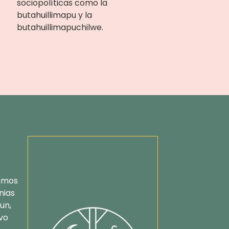
sociopolíticas como la
butahuillimapu y la
butahuillimapuchilwe.
tamos
nias
un,
vo