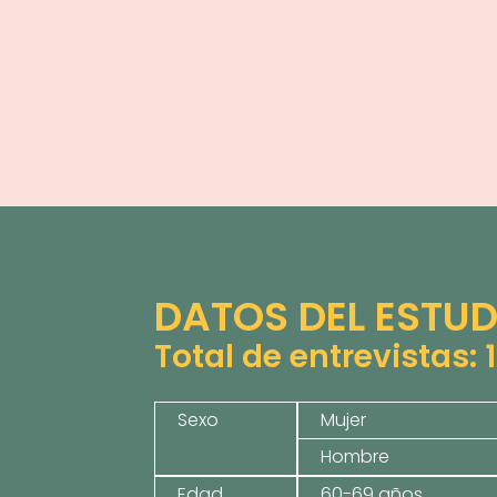
DATOS DEL ESTUD
Total de entrevistas:
Sexo
Mujer
Hombre
Edad
60-69 años