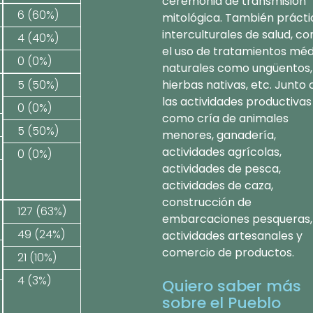
ceremonia de transmisión
6 (60%)
mitológica. También prácti
interculturales de salud, c
4 (40%)
el uso de tratamientos méd
0 (0%)
naturales como ungüentos,
5 (50%)
hierbas nativas, etc. Junto
las actividades productivas
0 (0%)
como cría de animales
5 (50%)
menores, ganadería,
actividades agrícolas,
0 (0%)
actividades de pesca,
actividades de caza,
construcción de
127 (63%)
embarcaciones pesqueras,
49 (24%)
actividades artesanales y
comercio de productos.
21 (10%)
4 (3%)
Quiero saber más
sobre el Pueblo