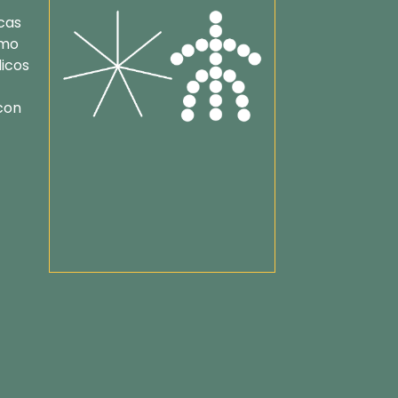
cas
omo
icos
 con