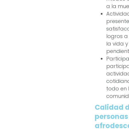
a la mue
Activida
presente
satisfac
logros a
la vida y
pendien
Participa
particip
activida
cotidian
todo en 
comuni
Calidad d
personas
afrodesc