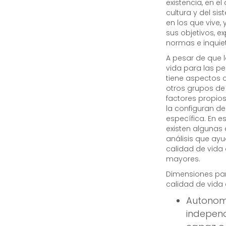
existencia, en el
cultura y del si
en los que vive, 
sus objetivos, ex
normas e inquie
A pesar de que 
vida para las p
tiene aspectos
otros grupos de
factores propios
la configuran d
específica. En es
existen algunas
análisis que ayu
calidad de vida
mayores.
Dimensiones par
calidad de vida e
Autonomí
independ