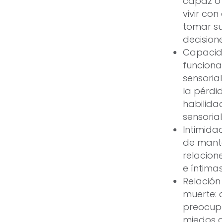
capaz o 
vivir co
tomar su
decision
Capacida
funcion
sensoria
la pérdi
habilida
sensoria
Intimidad
de mant
relacion
e íntima
Relación
muerte: 
preocup
miedos 