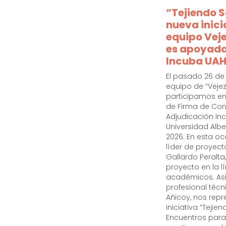
“Tejiendo S
nueva inici
equipo Vej
es apoyada
Incuba UA
El pasado 26 d
equipo de “Vejez
participamos en
de Firma de Con
Adjudicación In
Universidad Albe
2026. En esta oc
líder de proyect
Gallardo Peralta
proyecto en la l
académicos. As
profesional técn
Añicoy, nos repr
iniciativa “Tejie
Encuentros para 