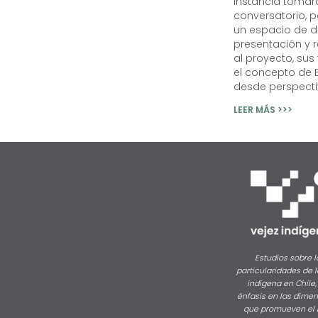
instancia tomar
conversatorio,
un espacio de d
presentación y r
al proyecto, su
el concepto de 
desde perspectiv
LEER MÁS >>>
Estudios sobre l
particularidades de l
indígena en Chile,
énfasis en las dime
que promueven el