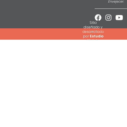
Envejecer.



Sitio
diseñado y
desarrollado
por
Estudio
Ajolote
(2026)