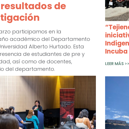
 resultados de
stigación
“Tejien
arzo participamos en la
iniciat
 año académico del Departamento
Indíge
Universidad Alberto Hurtado. Esta
Incuba
resencia de estudiantes de pre y
idad, así como de docentes,
LEER MÁS >
rio del departamento.