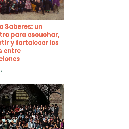
o Saberes: un
tro para escuchar,
ir y fortalecer los
s entre
ciones
>>