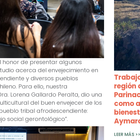
el honor de presentar algunos
tudio acerca del envejecimiento en
Trabaj
cendiente y diversos pueblos
región 
chileno. Para ello, nuestra
Parina
Dra. Lorena Gallardo Peralta, dio una
como ar
lticultural del buen envejecer de los
pueblo tribal afrodescendiente:
bienest
jo social gerontológico”.
Aymar
LEER MÁS >