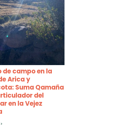
o de campo en la
de Arica y
cota: Suma Qamaña
ticulador del
ar en la Vejez
a
>>