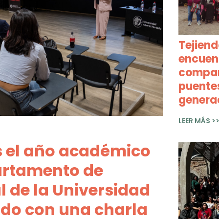
Tejiend
encuen
compart
puente
genera
LEER MÁS >
 el año académico
artamento de
l de la Universidad
ado con una charla