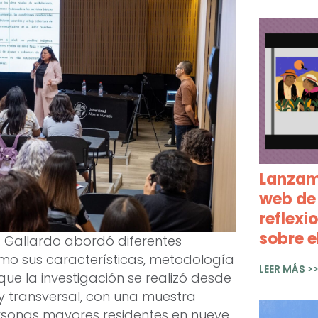
Lanzamo
web de 
reflexi
sobre e
a. Gallardo abordó diferentes
omo sus características, metodología
LEER MÁS >
 que la investigación se realizó desde
y transversal, con una muestra
rsonas mayores residentes en nueve