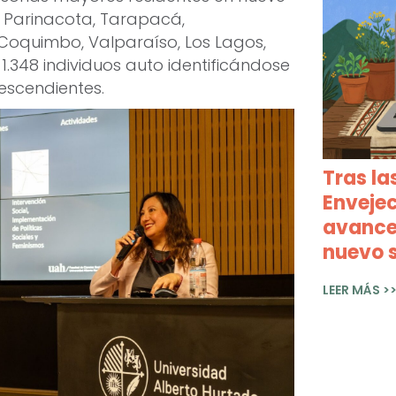
 y Parinacota, Tarapacá,
oquimbo, Valparaíso, Los Lagos,
1.348 individuos auto identificándose
escendientes.
Tras la
Envejec
avance
nuevo s
LEER MÁS >