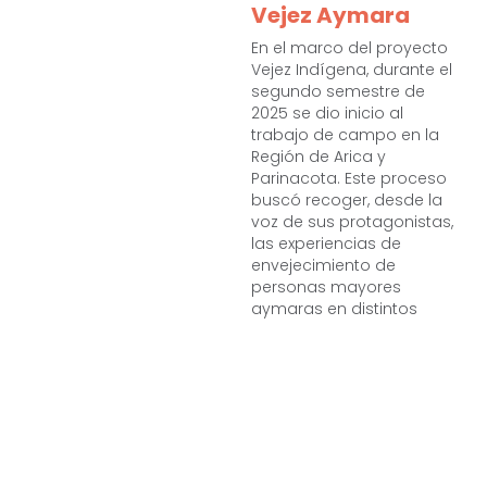
Vejez Aymara
En el marco del proyecto
Vejez Indígena, durante el
segundo semestre de
2025 se dio inicio al
trabajo de campo en la
Región de Arica y
Parinacota. Este proceso
buscó recoger, desde la
voz de sus protagonistas,
las experiencias de
envejecimiento de
personas mayores
aymaras en distintos
territorios del norte del
país. A través de
entrevistas en localidades
rurales y urbanas, nos
acercamos a trayectorias
de vida profundamente
vinculadas al territorio, la
comunidad, la memoria y