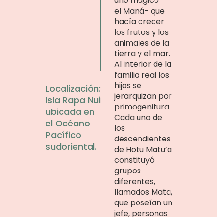
uno mágico –
el Maná- que
hacía crecer
los frutos y los
animales de la
tierra y el mar.
Al interior de la
familia real los
hijos se
Localización:
jerarquizan por
Isla Rapa Nui
primogenitura.
ubicada en
Cada uno de
el Océano
los
Pacífico
descendientes
sudoriental.
de Hotu Matu’a
constituyó
grupos
diferentes,
llamados Mata,
que poseían un
jefe, personas