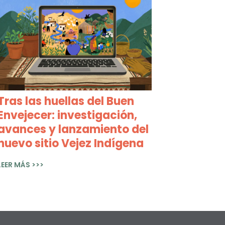
Tras las huellas del Buen
Envejecer: investigación,
avances y lanzamiento del
nuevo sitio Vejez Indígena
LEER MÁS >>>