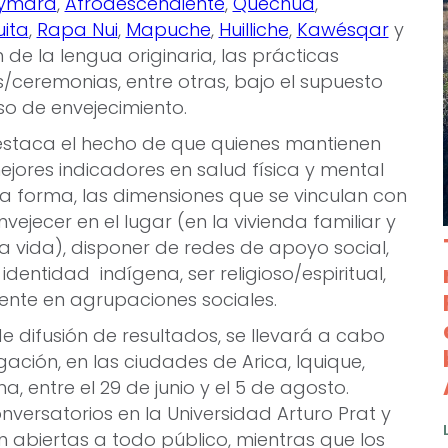
ymara
,
Afrodescendiente
,
Quechua
,
ita
,
Rapa Nui
,
Mapuche
,
Huilliche
,
Kawésqar
y
de la lengua originaria, las prácticas
s/ceremonias, entre otras, bajo el supuesto
so de envejecimiento.
destaca el hecho de que quienes mantienen
ejores indicadores en salud física y mental
ta forma, las dimensiones que se vinculan con
nvejecer en el lugar (en la vivienda familiar y
a vida), disponer de redes de apoyo social,
identidad indígena, ser religioso/espiritual,
amente en agrupaciones sociales.
e difusión de resultados, se llevará a cabo
gación, en las ciudades de Arica, Iquique,
, entre el 29 de junio y el 5 de agosto.
versatorios en la Universidad Arturo Prat y
n abiertas a todo público, mientras que los