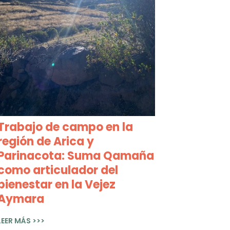
Trabajo de campo en la
región de Arica y
Parinacota: Suma Qamaña
como articulador del
bienestar en la Vejez
Aymara
LEER MÁS >>>