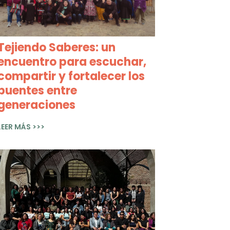
Tejiendo Saberes: un
encuentro para escuchar,
compartir y fortalecer los
puentes entre
generaciones
LEER MÁS >>>