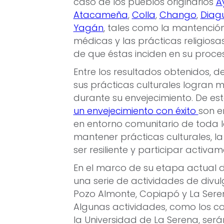
caso de los pueblos originarios
A
Atacameña
,
Colla
,
Chango
,
Diagu
Yagán
, tales como la mantención 
médicas y las prácticas religiosa
de que éstas inciden en su proce
Entre los resultados obtenidos, 
sus prácticas culturales logran m
durante su envejecimiento. De es
un envejecimiento con éxito
son e
en entorno comunitario de toda l
mantener prácticas culturales, la 
ser resiliente y participar activ
En el marco de su etapa actual d
una serie de actividades de divul
Pozo Almonte, Copiapó y La Serena
Algunas actividades, como los con
la Universidad de La Serena, será